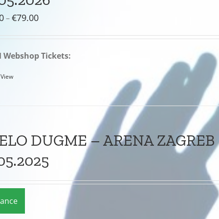
Preisspanne:
0
€
79.00
–
€58.00
bis
Webshop Tickets:
€79.00
 View
JELO DUGME – ARENA ZAGREB 
05.2025
rance