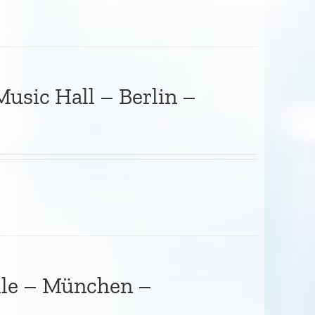
usic Hall – Berlin –
alle – München –