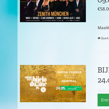
€
58.0
MaaM 
Quick
BI
24.
Ent