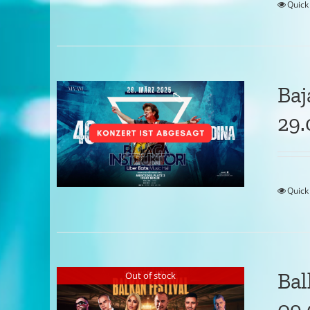
Quick
Baj
29
Quick
Bal
Out of stock
09.