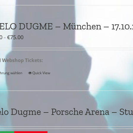
JELO DUGME – München – 17.10.
Preisspanne:
0
€
75.00
–
€55.00
bis
Webshop Tickets:
€75.00
hrung wählen
Quick View
elo Dugme – Porsche Arena – Stu