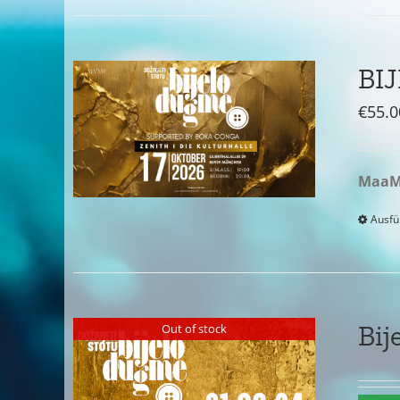
BI
€
55.0
MaaM 
Ausfü
Bij
Out of stock