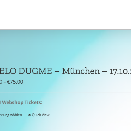
JELO DUGME – München – 17.10.
Preisspanne:
0
€
75.00
–
€55.00
bis
Webshop Tickets:
€75.00
hrung wählen
Quick View