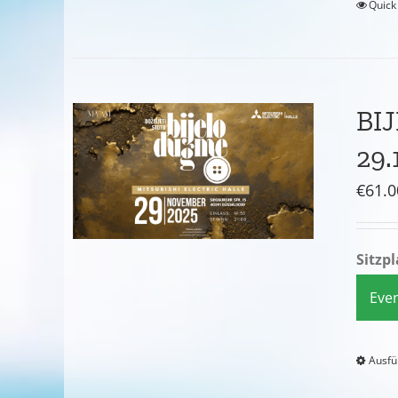
Quick
BIJ
29.
€
61.0
Sitzp
Eve
Ausfü