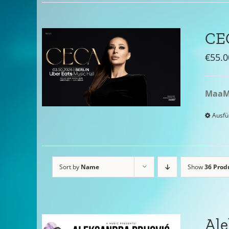
CEC
€
55.0
MaaM 
Ausfü
Sort by
Name
Show
36 Prod
Ale