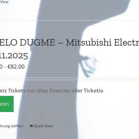
 View
ELO DUGME – Mitsubishi Electri
11.2025
Preisspanne:
0
€
82.00
–
€61.00
bis
latz Tickets nur über Eventim oder Ticketio
€82.00
ntim
hrung wählen
Quick View