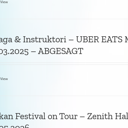
 View
aga & Instruktori – UBER EATS M
.03.2025 – ABGESAGT
 View
kan Festival on Tour – Zenith H
05.2026