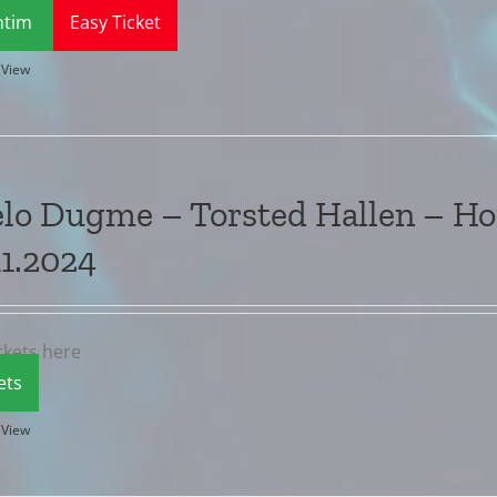
ntim
Easy Ticket
 View
elo Dugme – Torsted Hallen – H
11.2024
ckets here
ets
 View