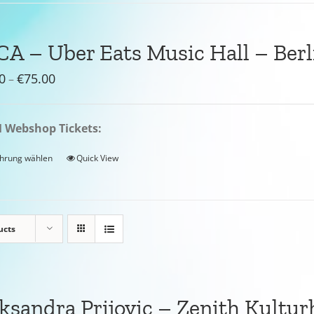
A – Uber Eats Music Hall – Berl
Preisspanne:
0
€
75.00
–
€55.00
bis
Webshop Tickets:
€75.00
hrung wählen
Quick View
ucts
ksandra Prijovic – Zenith Kultu