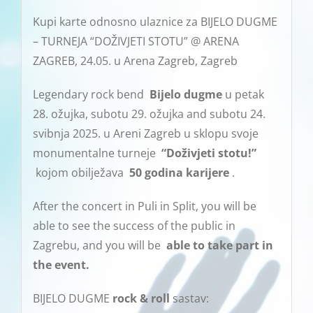
Kupi karte odnosno ulaznice za BIJELO DUGME
– TURNEJA “DOŽIVJETI STOTU” @ ARENA
ZAGREB, 24.05. u Arena Zagreb, Zagreb
Legendary rock bend
Bijelo dugme
u petak
28. ožujka, subotu 29. ožujka and subotu 24.
svibnja 2025. u Areni Zagreb u sklopu svoje
monumentalne turneje
“Doživjeti stotu!”
kojom obilježava
50 godina karijere
.
After the concert in Puli in Split, you will be
able to see the success of the public in
Zagrebu, and you will be
able to take part in
the event.
BIJELO DUGME
rock
& roll
sastav: