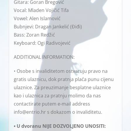
Gitara: Goran Bregović
Vocal: Mladen Vojičić Tifa
Vowel: Alen Islamović
Bubnjevi: Dragan Jankelić (Điđi)
Bass: Zoran Redžić
Keyboard: Ogi Radivojević
ADDITIONAL INFORMATION:
• Osobe s invaliditetom ostvaruju pravo na
gratis ulaznicu, dok pratnja plaća punu cijenu
ulaznice. Za preuzimanje besplatne ulaznice
kao i ulaznica za pratnju molimo da nas
contactirate putem e-mail address
info@entrio.hr s dokazom o invaliditetu.
• U dvoranu NIJE DOZVOLJENO UNOSITI: