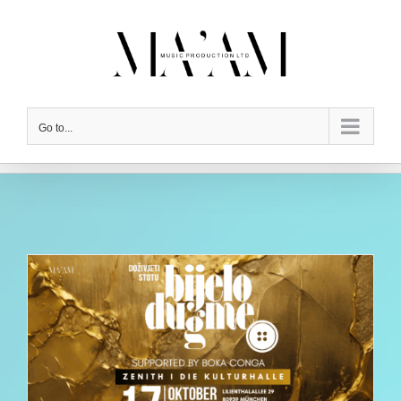
Skip
to
content
Go to...