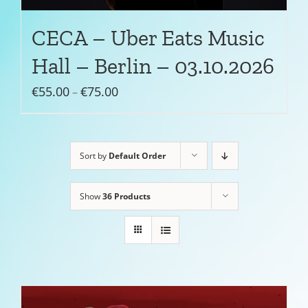
CECA – Uber Eats Music
Hall – Berlin – 03.10.2026
Preisspanne:
€
55.00
€
75.00
–
€55.00
bis
€75.00
Sort by
Default Order
Show
36 Products