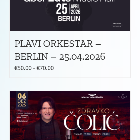
PLAVI ORKESTAR –
BERLIN – 25.04.2026
Preisspanne:
€
50.00
€
70.00
–
€50.00
bis
€70.00