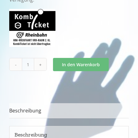
In den Warenkorb
BIJELO
DUGME
-
Mitsubishi
Electric
Beschreibung
Halle
-
Düsseldorf
Beschreibung
-