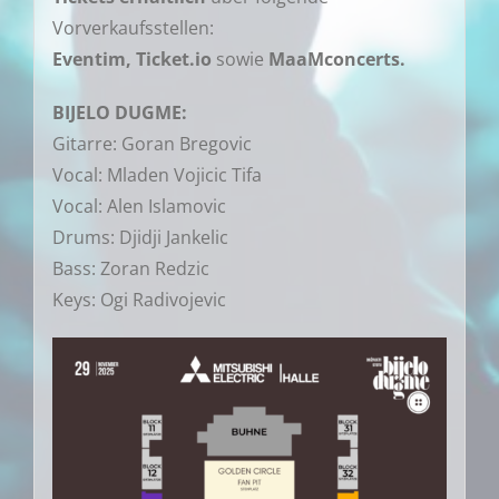
Vorverkaufsstellen:
Eventim, Ticket.io
sowie
MaaMconcerts.
BIJELO DUGME:
Gitarre: Goran Bregovic
Vocal: Mladen Vojicic Tifa
Vocal: Alen Islamovic
Drums: Djidji Jankelic
Bass: Zoran Redzic
Keys: Ogi Radivojevic