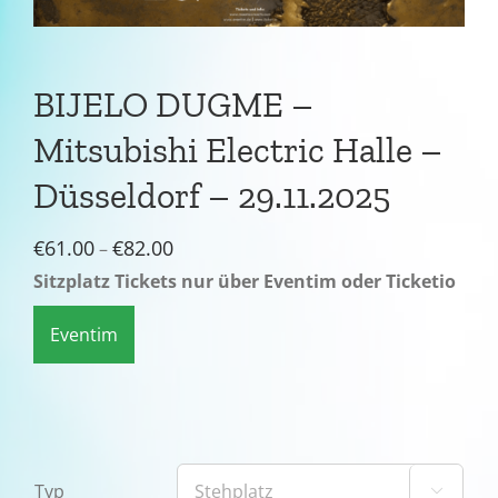
BIJELO DUGME –
Mitsubishi Electric Halle –
Düsseldorf – 29.11.2025
Preisspanne:
€
61.00
€
82.00
–
€61.00
Sitzplatz Tickets nur über Eventim oder Ticketio
bis
Eventim
€82.00
Typ
