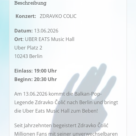
Beschreibung
Konzert:
ZDRAVKO COLIC
Datum:
13.06.2026
Ort
: UBER EATS Music Hall
Uber Platz 2
10243 Berlin
Einlass: 19:00 Uhr
Beginn: 20:30 Uhr
Am 13.06.2026 kommt die Balkan-Pop-
Legende Zdravko Čolić nach Berlin und bringt
die Uber Eats Music Hall zum Beben!
Seit Jahrzehnten begeistert Zdravko Čolić
Millionen Fans mit seiner unverwechselbaren