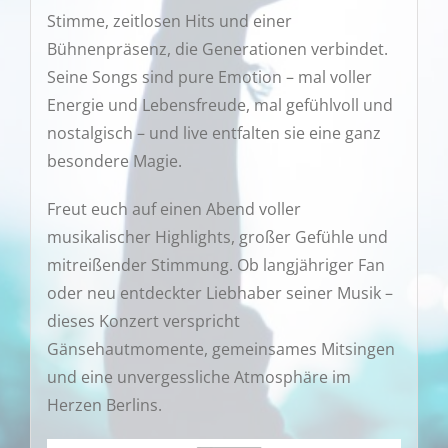
Stimme, zeitlosen Hits und einer
Bühnenpräsenz, die Generationen verbindet.
Seine Songs sind pure Emotion – mal voller
Energie und Lebensfreude, mal gefühlvoll und
nostalgisch – und live entfalten sie eine ganz
besondere Magie.
Freut euch auf einen Abend voller
musikalischer Highlights, großer Gefühle und
mitreißender Stimmung. Ob langjähriger Fan
oder neu entdeckter Liebhaber seiner Musik –
dieses Konzert verspricht
Gänsehautmomente, gemeinsames Mitsingen
und eine unvergessliche Atmosphäre im
Herzen Berlins.