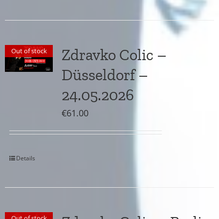
Zdravko Colic –
Out of stock
Düsseldorf –
24.05.2026
€
61.00
Details
Out of stock