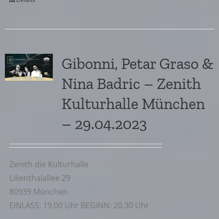
Gibonni, Petar Graso &
Nina Badric – Zenith
Kulturhalle München
– 29.04.2023
Zenith die Kulturhalle
Lilienthalallee 29
80939 München
EINLASS: 19.00 Uhr BEGINN: 20.30 Uhr