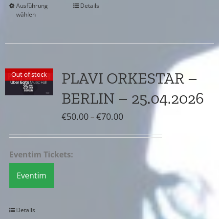
Ausführung
Details
wählen
PLAVI ORKESTAR –
Out of stock
BERLIN – 25.04.2026
Preisspanne:
€
50.00
€
70.00
–
€50.00
bis
Eventim Tickets:
€70.00
Eventim
Details