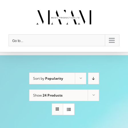
Skip
to
content
Go to...
Sort by
Popularity
Show
24 Products