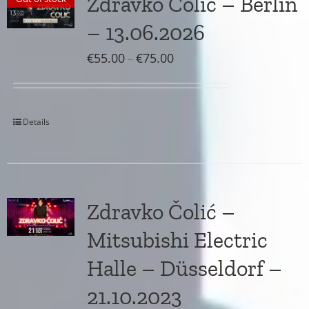
Zdravko Colic – Berlin
– 13.06.2026
Preisspanne:
€
55.00
€
75.00
–
€55.00
bis
€75.00
Details
Zdravko Čolić –
Mitsubishi Electric
Halle – Düsseldorf –
21.10.2023