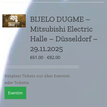
BIJELO DUGME –
Mitsubishi Electric
Halle – Düsseldorf –
29.11.2025
Preisspanne:
€
61.00
€
82.00
–
€61.00
bis
Sitzplatz Tickets nur über Eventim
€82.00
oder Ticketio
Eventim