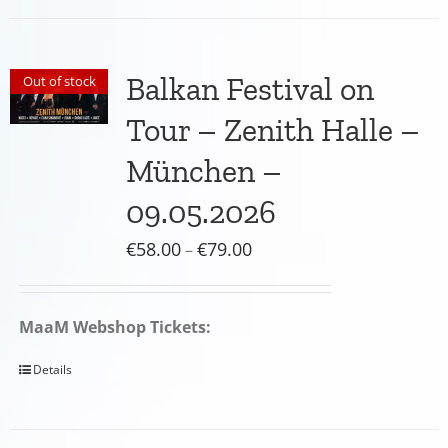
Balkan Festival on
Out of stock
Tour – Zenith Halle –
München –
09.05.2026
Preisspanne:
€
58.00
€
79.00
–
€58.00
bis
MaaM Webshop Tickets:
€79.00
Details