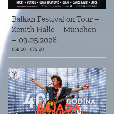
Balkan Festival on Tour –
Zenith Halle – München
– 09.05.2026
Preisspanne:
€
58.00
€
79.00
–
€58.00
bis
€79.00