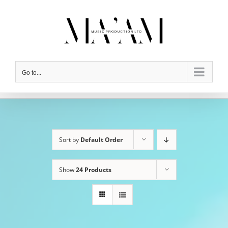
Skip
to
content
Go to...
Sort by
Default Order
Show
24 Products