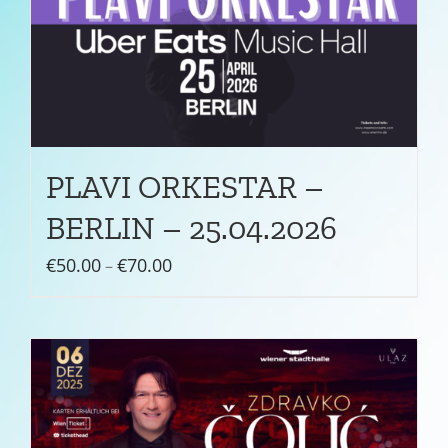
PLAVI ORKESTAR –
BERLIN – 25.04.2026
Preisspanne:
€
50.00
€
70.00
–
€50.00
bis
€70.00